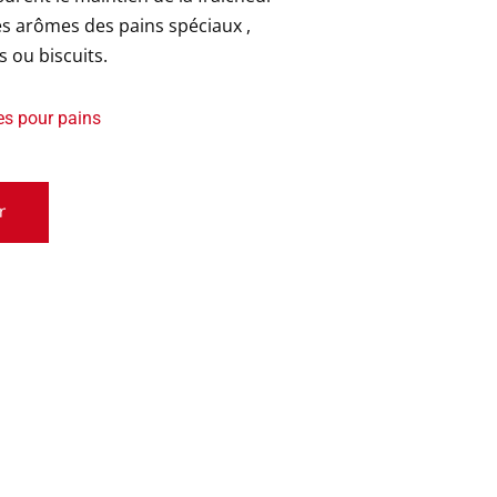
Intérieurs de boîtes
es arômes des pains spéciaux ,
Rubans
 ou biscuits.
s pour pains
r