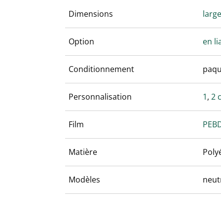
Dimensions
larg
Option
en li
Conditionnement
paqu
Personnalisation
1
,
2 
Film
PEBD
Matière
Poly
Modèles
neut